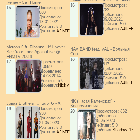
Renae - Call Home
16
Просмотров:
15
Просмотров:
783
860
Добавлено:
Добавлено:
09.02.2021
18.01.2021
Рейтинг: 5.0
Рейтинг: 5.0
Добавил:
AJlbFF
Добавил:
AJlbFF
Maroon 5 ft. Rihanna - If I Never
NAVIBAND feat. VAL - Вольныя
See Your Face Again (Live @
Сны
FNMTV 2008)
18
Просмотров:
17
Просмотров:
817
10599
Добавлено:
Добавлено:
01.04.2021
14.08.2014
Рейтинг: 5.0
Рейтинг: 5.0
Добавил:
AJlbFF
Добавил:
NickM
NK (Настя Каменских) -
Jonas Brothers ft. Karol G - X
Воспоминания
19
Просмотров:
20
Просмотров: 832
938
Добавлено:
Добавлено:
15.05.2020
21.05.2020
Рейтинг: 5.0
Рейтинг: 5.0
Добавил:
Shadow_17
Добавил:
AJlbFF