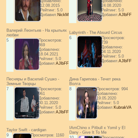
Добавлено:
Добавлено:
12.08.2015
24.08.2020
Рейтинг: 5.0
Рейтинг: 5.0
Добавил:
NickM
Добавил:
AJlbFF
Валерий Леонтьев - На крыльях
Labyrinth - The Absurd Circus
любви
6
Просмотров:
5
Просмотров:
739
869
Добавлено:
Добавлено:
04.11.2020
18.04.2021
Рейтинг: 5.0
Рейтинг: 5.0
Добавил:
AJlbFF
Добавил:
AJlbFF
Песняры и Василий Сушко -
Дина Гарипова - Течет река
Земные Творцы
Волга
7
Просмотров:
8
Просмотров: 994
961
Добавлено:
Добавлено:
19.05.2020
30.11.2020
Рейтинг: 5.0
Рейтинг: 5.0
Добавил:
KubrakVA
Добавил:
AJlbFF
IAmChino x Pitbull x Yomil y El
Taylor Swift - cardigan
Dany - Give It To Me
9
Просмотров: 1160
10
Просмотров: