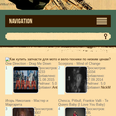
NAVIGATION
One Direction - Drag Me Down
Scorpions - Wind of Change
1
Просмотров:
2
Просмотров:
8233
11034
Добавлено:
Добавлено:
21.08.2015
07.09.2014
Рейтинг: 5.0
Рейтинг: 5.0
Добавил:
Ant
Добавил:
NickM
Игорь Николаев - Мастер и
Chesca, Pitbull, Frankie Valli - Te
Маргарита
Quiero Baby (I Love You Baby)
3
Просмотров:
4
Просмотров:
3007
935