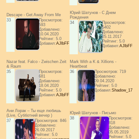
Юрий Шатунов - С Днем
Descape - Get Away From Me
Рождения
33
Просмотров:
34
Просмотров:
593
5402
Добавлено:
Добавлено:
10.04.2020
25.11.2017
Рейтинг: 5.0
Рейтинг: 5.0
Добавил:
AJlbFF
Добавил:
AJlbFF
Nazar feat. Falco - Zwischen Zeit
Mark With a K & Xillions -
& Raum
Heartbeat
35
Просмотров:
36
Просмотров: 719
681
Добавлено:
Добавлено:
09.04.2020
18.04.2020
Рейтинг: 5.0
Рейтинг: 5.0
Добавил:
Shadow_17
Добавил:
AJlbFF
Ани Лорак – Ты еще любишь
Юрий Шатунов - Письмо
(Live, Субботний вечер )
38
Просмотров:
37
Просмотров: 846
818
Добавлено:
Добавлено:
26.09.2017
05.05.2019
Рейтинг: 5.0
Рейтинг: 5.0