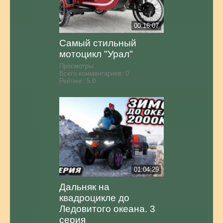
00:16:07
Самый стильный
мотоцикл "Урал"
Просмотры:
Всего комментариев:
0
Рейтинг:
5.0
01:04:29
Дальняк на
квадроцикле до
Ледовитого океана. 3
серия