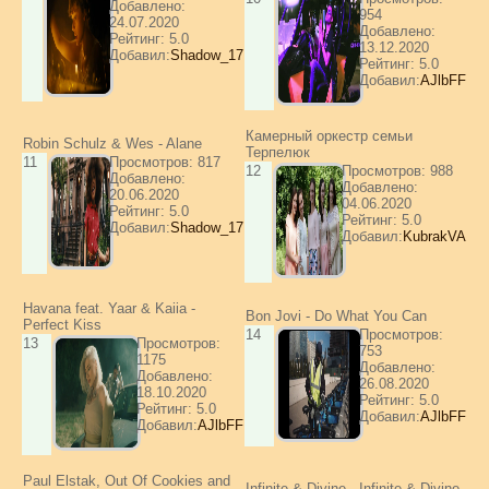
Добавлено:
954
24.07.2020
Добавлено:
Рейтинг: 5.0
13.12.2020
Добавил:
Shadow_17
Рейтинг: 5.0
Добавил:
AJlbFF
Камерный оркестр семьи
Robin Schulz & Wes - Alane
Терпелюк
11
Просмотров: 817
12
Просмотров: 988
Добавлено:
Добавлено:
20.06.2020
04.06.2020
Рейтинг: 5.0
Рейтинг: 5.0
Добавил:
Shadow_17
Добавил:
KubrakVA
Havana feat. Yaar & Kaiia -
Bon Jovi - Do What You Can
Perfect Kiss
14
Просмотров:
13
Просмотров:
753
1175
Добавлено:
Добавлено:
26.08.2020
18.10.2020
Рейтинг: 5.0
Рейтинг: 5.0
Добавил:
AJlbFF
Добавил:
AJlbFF
Paul Elstak, Out Of Cookies and
Infinite & Divine - Infinite & Divine