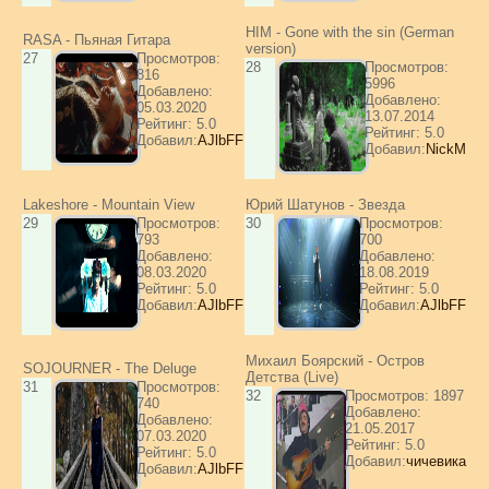
HIM - Gone with the sin (German
RASA - Пьяная Гитара
version)
27
Просмотров:
28
Просмотров:
816
5996
Добавлено:
Добавлено:
05.03.2020
13.07.2014
Рейтинг: 5.0
Рейтинг: 5.0
Добавил:
AJlbFF
Добавил:
NickM
Lakeshore - Mountain View
Юрий Шатунов - Звезда
29
Просмотров:
30
Просмотров:
793
700
Добавлено:
Добавлено:
08.03.2020
18.08.2019
Рейтинг: 5.0
Рейтинг: 5.0
Добавил:
AJlbFF
Добавил:
AJlbFF
Михаил Боярский - Остров
SOJOURNER - The Deluge
Детства (Live)
31
Просмотров:
32
Просмотров: 1897
740
Добавлено:
Добавлено:
21.05.2017
07.03.2020
Рейтинг: 5.0
Рейтинг: 5.0
Добавил:
чичевика
Добавил:
AJlbFF