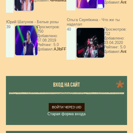
Добавил:
чичевика
Добавил:
Ant
Ольга Серябкина - Что же ты
Юрий Шатунов - Белые розы
наделал
39
Просмотров:
40
Просмотров:
750
712
Добавлено:
Добавлено:
07.08.2019
03.04.2020
Рейтинг: 5.0
Рейтинг: 5.0
Добавил:
AJlbFF
Добавил:
Ant
ВХОД НА САЙТ
ВОЙТИ ЧЕРЕЗ UID
Старая форма входа