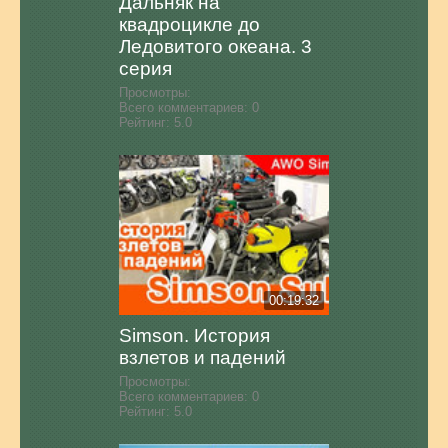
Дальняк на
квадроцикле до
Ледовитого океана. 3
серия
Просмотры:
Всего комментариев:
0
Рейтинг:
5.0
00:19:32
Simson. История
взлетов и падений
Просмотры:
Всего комментариев:
0
Рейтинг:
5.0