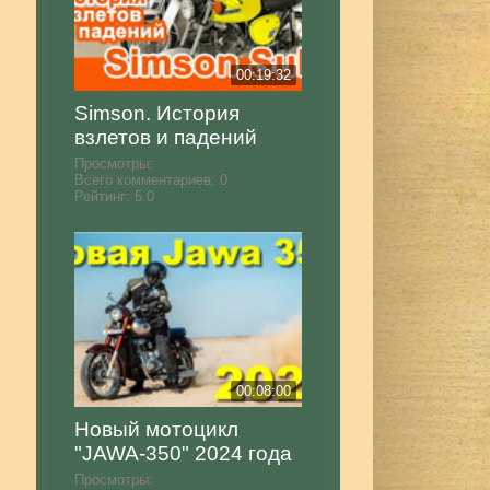
00:19:32
Simson. История
взлетов и падений
Просмотры:
Всего комментариев:
0
Рейтинг:
5.0
00:08:00
Новый мотоцикл
"JAWA-350" 2024 года
Просмотры: