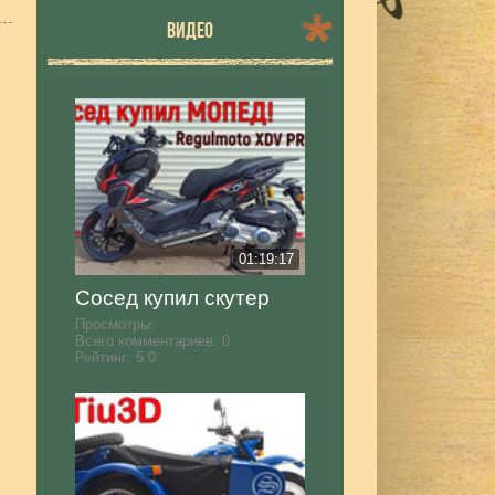
ВИДЕО
01:19:17
Сосед купил скутер
Просмотры:
Всего комментариев:
0
Рейтинг:
5.0