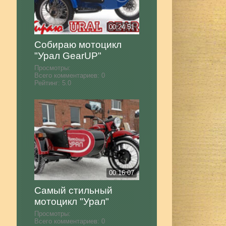
00:24:51
Собираю мотоцикл
"Урал GearUP"
Просмотры:
Всего комментариев:
0
Рейтинг:
5.0
00:16:07
Самый стильный
мотоцикл "Урал"
Просмотры:
Всего комментариев:
0