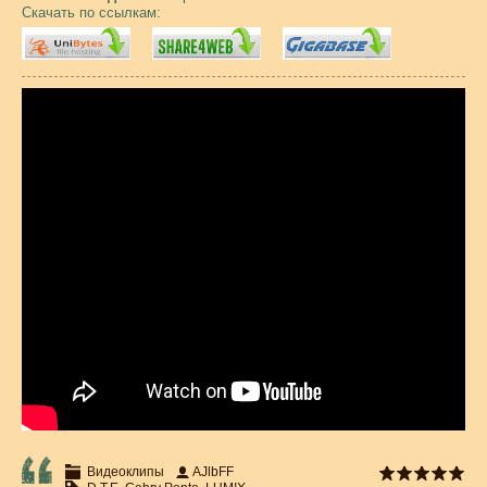
Скачать по ссылкам:
Видеоклипы
AJlbFF