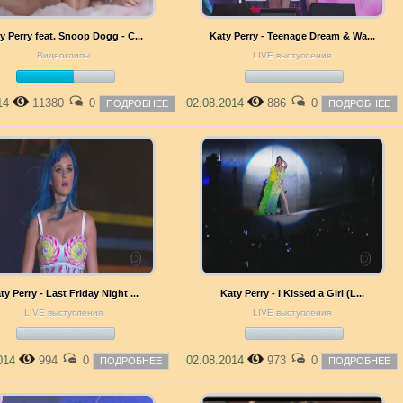
y Perry feat. Snoop Dogg - C...
Katy Perry - Teenage Dream & Wa...
Видеоклипы
LIVE выступления
014
11380
0
02.08.2014
886
0
ПОДРОБНЕЕ
ПОДРОБНЕЕ
ty Perry - Last Friday Night ...
Katy Perry - I Kissed a Girl (L...
LIVE выступления
LIVE выступления
2014
994
0
02.08.2014
973
0
ПОДРОБНЕЕ
ПОДРОБНЕЕ