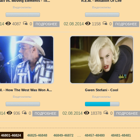
act vs. Moving Elements - To...
R.E.M. - Imitation Of Life
Видеоклипы
Видеоклипы
014
4087
0
02.08.2014
1158
0
ПОДРОБНЕЕ
ПОДРОБНЕЕ
M. - How The West Was Won A...
Gwen Stefani - Cool
Видеоклипы
Видеоклипы
2014
936
0
02.08.2014
18378
0
ПОДРОБНЕЕ
ПОДРОБНЕЕ
...
46801-46824
46825-46848
46849-46872
48457-48480
48481-48481