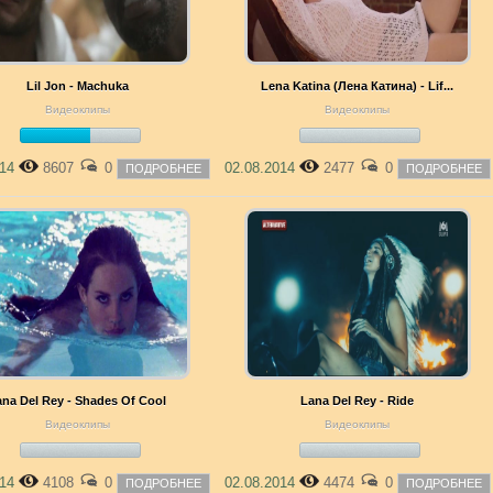
Lil Jon - Machuka
Lena Katina (Лена Катина) - Lif...
Видеоклипы
Видеоклипы
014
8607
0
02.08.2014
2477
0
ПОДРОБНЕЕ
ПОДРОБНЕЕ
ana Del Rey - Shades Of Cool
Lana Del Rey - Ride
Видеоклипы
Видеоклипы
014
4108
0
02.08.2014
4474
0
ПОДРОБНЕЕ
ПОДРОБНЕЕ