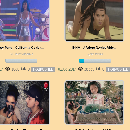
ty Perry - California Gurls (...
INNA - J'Adore (Lyrics Vide...
LIVE выступления
Видеоклипы
014
1086
0
02.08.2014
38335
0
ПОДРОБНЕЕ
ПОДРОБНЕЕ