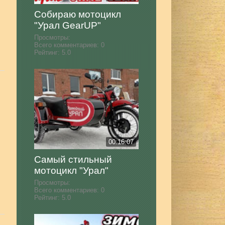
Собираю мотоцикл
"Урал GearUP"
Просмотры:
Всего комментариев:
0
Рейтинг:
5.0
00:16:07
Самый стильный
мотоцикл "Урал"
Просмотры:
Всего комментариев:
0
Рейтинг:
5.0