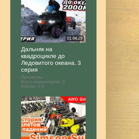
01:04:29
Дальняк на
квадроцикле до
Ледовитого океана. 3
серия
Просмотры:
Всего комментариев:
0
Рейтинг:
5.0