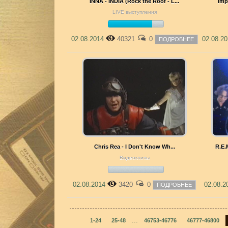
INNA - INDIA (Rock the Roof - L...
Imp
LIVE выступления
02.08.2014
40321
0
02.08.2
ПОДРОБНЕЕ
Chris Rea - I Don't Know Wh...
R.E.
Видеоклипы
02.08.2014
3420
0
02.08.
ПОДРОБНЕЕ
...
1-24
25-48
46753-46776
46777-46800